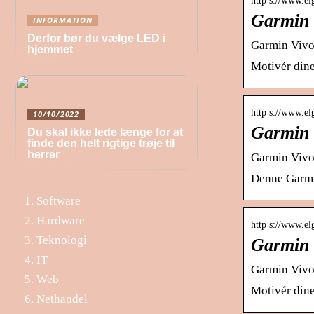
http s://www.el
Garmin V
INFORMATION
Derfor bør du vælge LED i
Garmin Vivofi
hjemmet
Motivér dine
http s://www.el
10/10/2022
Garmin V
Du skal ikke lede længe for at
finde den helt rigtige trøje til
herrer
Garmin Vivofi
Denne Garmin 
Software
Hardware
http s://www.el
Teknologi
Garmin V
IT
Garmin Vivofi
Web
Motivér dine 
Nethandel