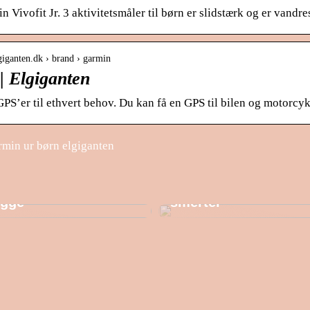
Vivofit Jr. 3 aktivitetsmåler til børn er slidstærk og er vandres
giganten.dk › brand › garmin
| Elgiganten
PS’er til ethvert behov. Du kan få en GPS til bilen og motorcykl
min ur børn elgiganten
ucken – din lagerhals
Hold dig i form – ud
gge
smerter