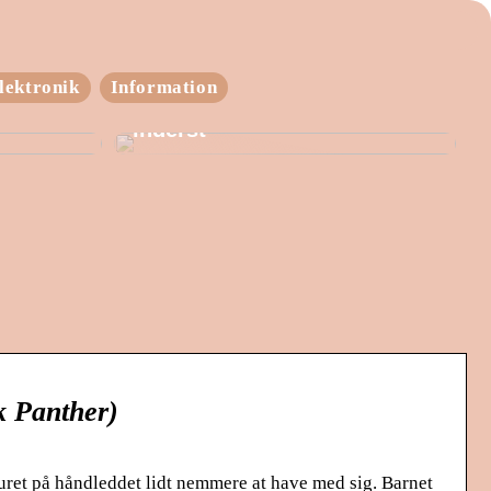
lektronik
Information
en
Hold varmen fra yderst til
inderst
ck Panther)
uret på håndleddet lidt nemmere at have med sig. Barnet