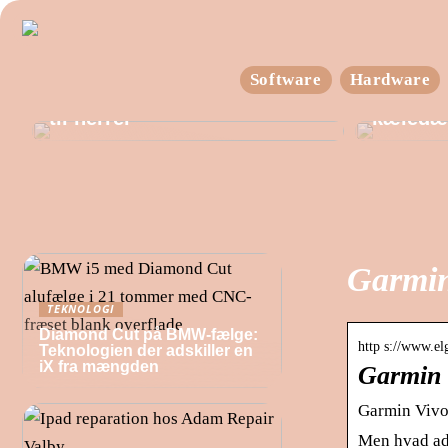
Du skal ikke lede længe for
Software
Hardware
at finde den helt rigtige trøje
Reachtr
til herrer
kæledæ
Garmin
TEKNOLOGI
Diamond Cut på BMW-fælge:
http s://www.el
Teknologien der adskiller en
iX fra mængden
Garmin V
Garmin Vivofi
Men hvad ads