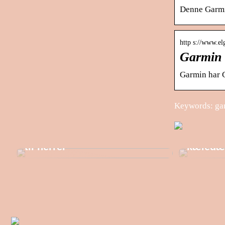
Denne Garmin 
http s://www.el
Garmin 
Garmin har G
Keywords: gar
Du skal ikke lede længe for
at finde den helt rigtige trøje
Reachtr
til herrer
kæledæ