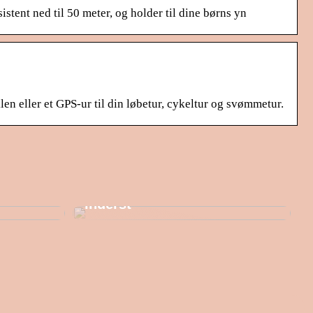
istent ned til 50 meter, og holder til dine børns yn
en eller et GPS-ur til din løbetur, cykeltur og svømmetur.
en
Hold varmen fra yderst til
inderst