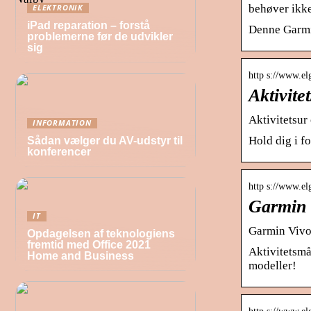
behøver ikke
ELEKTRONIK
iPad reparation – forstå
Denne Garmin 
problemerne før de udvikler
sig
http s://www.el
Aktivite
Aktivitetsur
INFORMATION
Hold dig i f
Sådan vælger du AV-udstyr til
konferencer
http s://www.el
Garmin V
IT
Garmin Vivofi
Opdagelsen af teknologiens
fremtid med Office 2021
Aktivitetsmå
Home and Business
modeller!