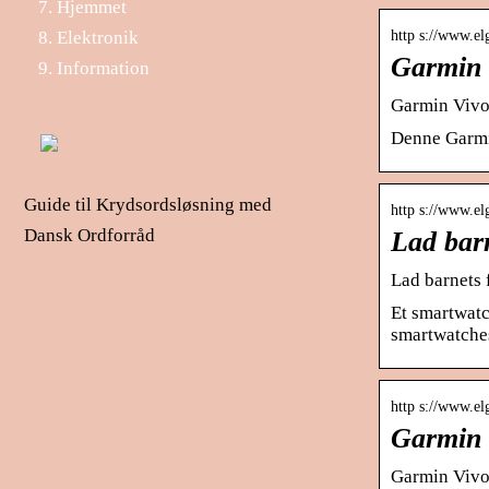
Hjemmet
http s://www.el
Elektronik
Garmin V
Information
Garmin Vivofi
Denne Garmin 
Guide til Krydsordsløsning med
http s://www.el
Dansk Ordforråd
Lad barn
Lad barnets 
Et smartwatc
smartwatche
http s://www.el
Garmin V
Garmin Vivof