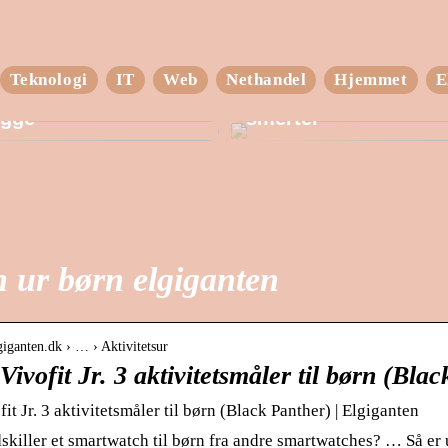
Teknologi
IT
Web
Nethandel
Hjemmet
E
ucken – din lagerhals
Hold dig i form – ud
gge
smerter
 ur børn elgiganten
giganten.dk › … › Aktivitetsur
ivofit Jr. 3 aktivitetsmåler til børn (Bla
t Jr. 3 aktivitetsmåler til børn (Black Panther) | Elgiganten
killer et smartwatch til børn fra andre smartwatches? … Så er 