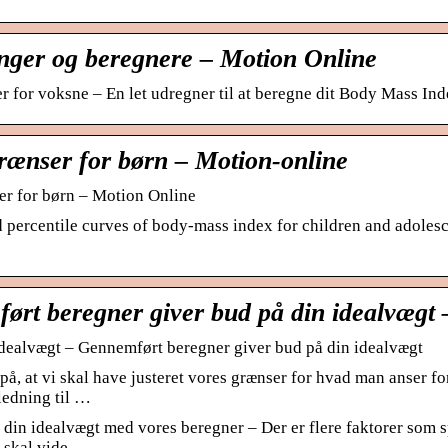
inger og beregnere – Motion Online
 for voksne – En let udregner til at beregne dit Body Mass In
ænser for børn – Motion-online
r for børn – Motion Online
 percentile curves of body-mass index for children and adole
ørt beregner giver bud på din idealvægt 
dealvægt – Gennemført beregner giver bud på din idealvægt
på, at vi skal have justeret vores grænser for hvad man anser f
ledning til …
din idealvægt med vores beregner – Der er flere faktorer som sp
 skal vide