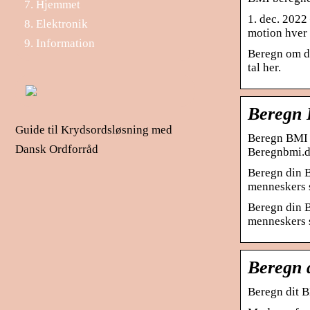
Hjemmet
1. dec. 2022 
Elektronik
motion hver
Information
Beregn om di
tal her.
Beregn 
Guide til Krydsordsløsning med
Beregn BMI 
Dansk Ordforråd
Beregnbmi.
Beregn din B
menneskers 
Beregn din B
menneskers
Beregn d
Beregn dit B