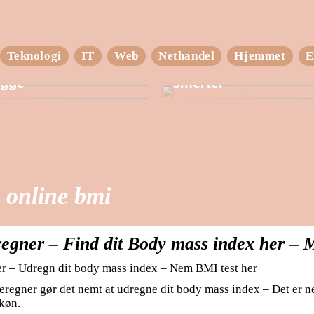
Teknologi
IT
Web
Nethandel
Hjemmet
E
ucken – din lagerhals
Hold dig i form – ud
gge
smerter
 online bmi
egner – Find dit Body mass index her – 
r – Udregn dit body mass index – Nem BMI test her
regner gør det nemt at udregne dit body mass index – Det er n
 køn.