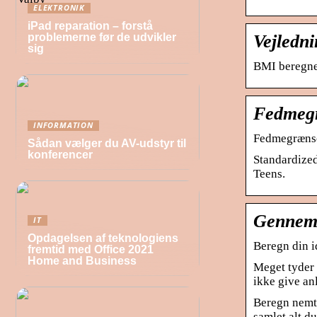
ELEKTRONIK
iPad reparation – forstå
Vejledn
problemerne før de udvikler
sig
BMI beregner
Fedmegr
INFORMATION
Fedmegrænse
Sådan vælger du AV-udstyr til
konferencer
Standardized
Teens.
Gennemf
IT
Opdagelsen af teknologiens
Beregn din i
fremtid med Office 2021
Home and Business
Meget tyder 
ikke give an
Beregn nemt 
samlet alt du