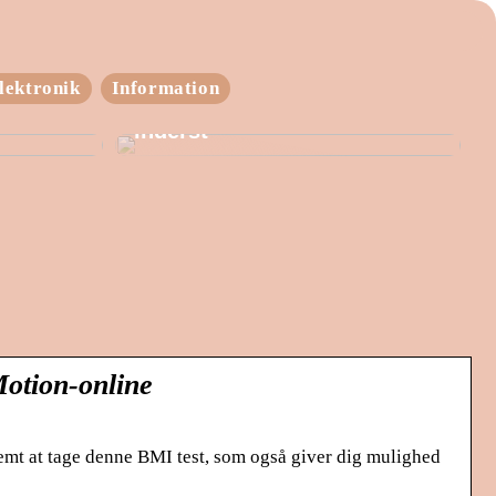
lektronik
Information
en
Hold varmen fra yderst til
inderst
Motion-online
emt at tage denne BMI test, som også giver dig mulighed