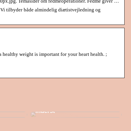
0px.jpg. Temasider om fedmeoperationer. Fedme giver …
Vi tilbyder både almindelig diætistvejledning og
healthy weight is important for your heart health. ;
en
Hold varmen fra yderst til
inderst