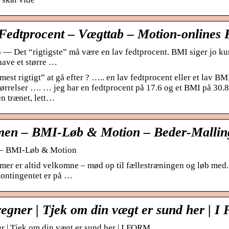
Fedtprocent – Vægttab – Motion-onlines
5 — Det “rigtigste” må være en lav fedtprocent. BMI siger jo k
have et større …
est rigtigt” at gå efter ? ….. en lav fedtprocent eller et lav BM
tørrelser …. … jeg har en fedtprocent på 17.6 og et BMI på 30.8 
en trænet, lett…
en – BMI-Løb & Motion – Beder-Malling
– BMI-Løb & Motion
r er altid velkomne – mød op til fællestræningen og løb med.
Kontingentet er på …
egner | Tjek om din vægt er sund her | 
 | Tjek om din vægt er sund her | I FORM