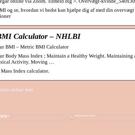
egår online via Zoom. Tilmeld dig >. Overvægt-kvinde_540x30
MI og se, hvordan vi bedst kan hjælpe dig af med din overvægt 
ioner
BMI Calculator – NHLBI
our BMI – Metric BMI Calculator
ur Body Mass Index ; Maintain a Healthy Weight. Maintaining a 
sical Activity. Moving …
Mass Index calculator.
tion online bmi
ucken – din lagerhals
Hold dig i form – ud
gge
smerter