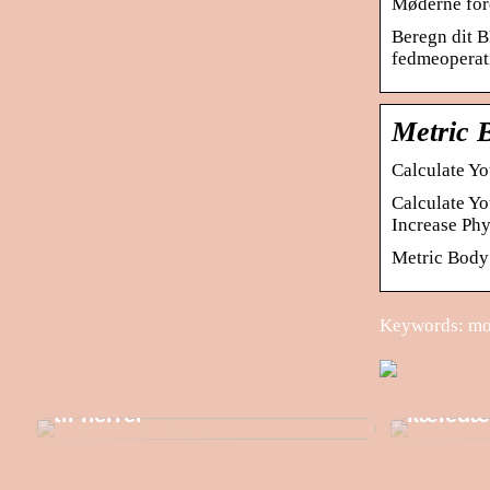
Møderne for
Beregn dit B
fedmeoperat
Metric 
Calculate Y
Calculate Yo
Increase Phy
Metric Body 
Keywords: mo
Du skal ikke lede længe for
at finde den helt rigtige trøje
Reachtr
til herrer
kæledæ