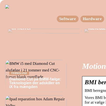
Du skal ikke lede længe for
Software
Hardware
at finde den helt rigtige trøje
Reachtr
til herrer
kæledæ
Motion
TEKNOLOGI
Diamond Cut på BMW-fælge:
BMI ber
Teknologien der adskiller en
iX fra mængden
BMI beregne
Vores BMI be
for at vælge