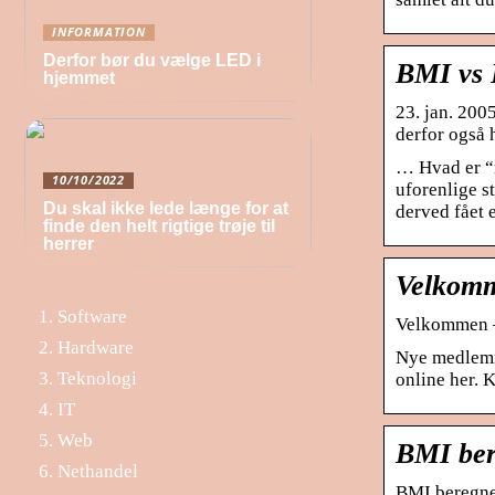
INFORMATION
Derfor bør du vælge LED i
BMI vs 
hjemmet
23. jan. 200
derfor også 
… Hvad er “m
10/10/2022
uforenlige s
Du skal ikke lede længe for at
derved fået 
finde den helt rigtige trøje til
herrer
Velkomm
Software
Velkommen 
Hardware
Nye medlemme
Teknologi
online her. 
IT
Web
BMI ber
Nethandel
BMI beregner