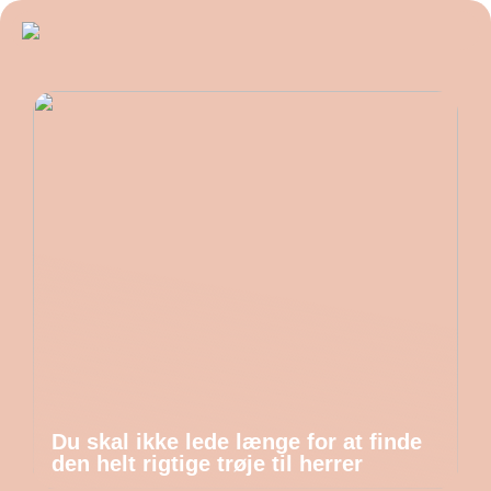
Du skal ikke lede længe for at finde
den helt rigtige trøje til herrer