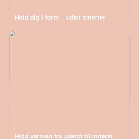
Hold dig i form – uden smerter
Hold varmen fra yderst til inderst