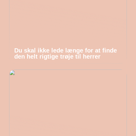
Du skal ikke lede længe for at finde
den helt rigtige trøje til herrer