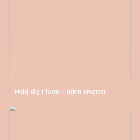
Hold dig i form – uden smerter