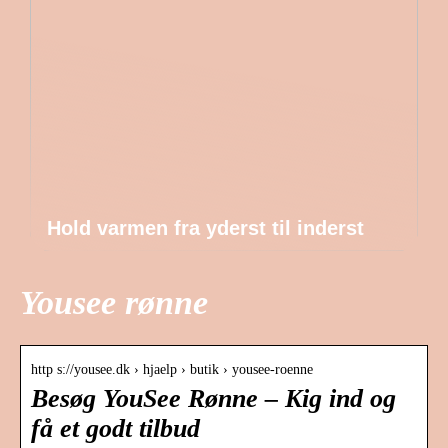
Hold varmen fra yderst til inderst
Yousee rønne
http s://yousee.dk › hjaelp › butik › yousee-roenne
Besøg YouSee Rønne – Kig ind og
få et godt tilbud