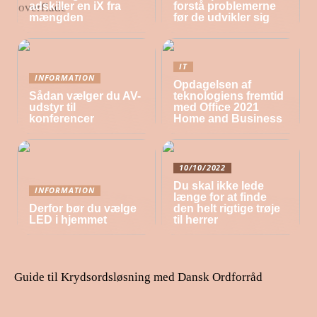
adskiller en iX fra
forstå problemerne
mængden
før de udvikler sig
IT
INFORMATION
Opdagelsen af
Sådan vælger du AV-
teknologiens fremtid
udstyr til
med Office 2021
konferencer
Home and Business
10/10/2022
Du skal ikke lede
INFORMATION
længe for at finde
Derfor bør du vælge
den helt rigtige trøje
LED i hjemmet
til herrer
Guide til Krydsordsløsning med Dansk Ordforråd