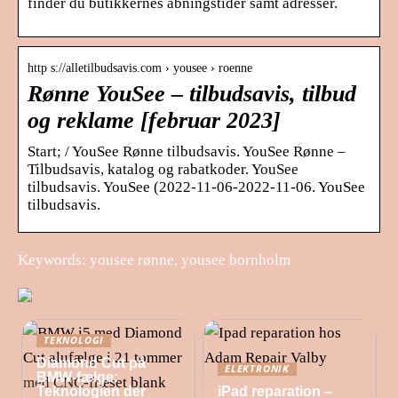
finder du butikkernes åbningstider samt adresser.
http s://alletilbudsavis.com › yousee › roenne
Rønne YouSee – tilbudsavis, tilbud
og reklame [februar 2023]
Start; / YouSee Rønne tilbudsavis. YouSee Rønne –
Tilbudsavis, katalog og rabatkoder. YouSee
tilbudsavis. YouSee (2022-11-06-2022-11-06. YouSee
tilbudsavis.
Keywords: yousee rønne, yousee bornholm
TEKNOLOGI
Diamond Cut på
ELEKTRONIK
BMW-fælge:
Teknologien der
iPad reparation –