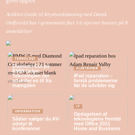
given opgave.
Artiklen Guide til Krydsordsløsning med Dansk
Ordforråd har i gennemsnit fået
3.6
stjerner baseret på
8
anmeldelser
TEKNOLOGI
Diamond Cut på
ELEKTRONIK
BMW-fælge:
Teknologien der
iPad reparation –
adskiller en iX fra
forstå problemerne
mængden
før de udvikler sig
IT
INFORMATION
Opdagelsen af
Sådan vælger du AV-
teknologiens fremtid
udstyr til
med Office 2021
konferencer
Home and Business