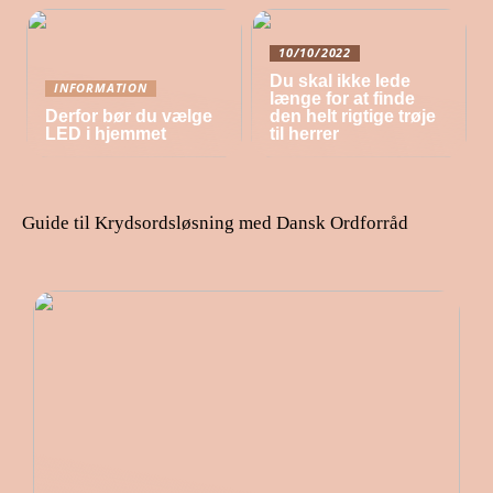
10/10/2022
Du skal ikke lede
INFORMATION
længe for at finde
Derfor bør du vælge
den helt rigtige trøje
LED i hjemmet
til herrer
Guide til Krydsordsløsning med Dansk Ordforråd