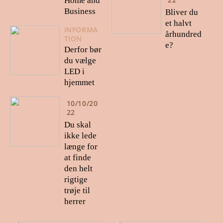
Home and
Business
Bliver du
et halvt
INFORMA
århundred
TION
e?
Derfor bør
du vælge
LED i
hjemmet
10/10/20
22
Du skal
ikke lede
længe for
at finde
den helt
rigtige
trøje til
herrer