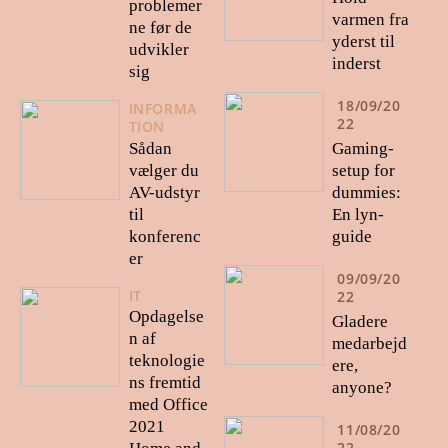
problemer
varmen fra
ne før de
yderst til
udvikler
inderst
sig
18/09/20
INFORMA
22
TION
Gaming-
Sådan
setup for
vælger du
dummies:
AV-udstyr
En lyn-
til
guide
konferenc
er
09/09/20
IT
22
Opdagelse
Gladere
n af
medarbejd
teknologie
ere,
ns fremtid
anyone?
med Office
2021
11/08/20
22