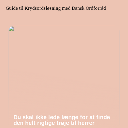
Guide til Krydsordsløsning med Dansk Ordforråd
Du skal ikke lede længe for at finde
den helt rigtige trøje til herrer