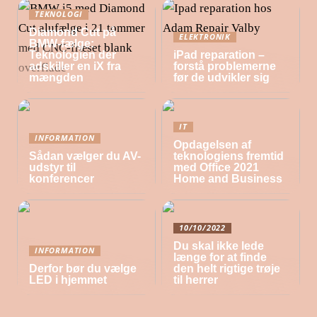
TEKNOLOGI
Diamond Cut på
ELEKTRONIK
BMW-fælge:
Teknologien der
iPad reparation –
adskiller en iX fra
forstå problemerne
mængden
før de udvikler sig
IT
INFORMATION
Opdagelsen af
Sådan vælger du AV-
teknologiens fremtid
udstyr til
med Office 2021
konferencer
Home and Business
10/10/2022
Du skal ikke lede
INFORMATION
længe for at finde
Derfor bør du vælge
den helt rigtige trøje
LED i hjemmet
til herrer