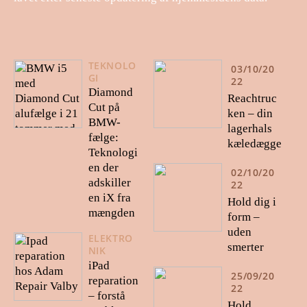
TEKNOLO
03/10/20
GI
22
Diamond
Reachtruc
Cut på
ken – din
BMW-
lagerhals
fælge:
kæledægge
Teknologi
en der
02/10/20
adskiller
22
en iX fra
Hold dig i
mængden
form –
uden
ELEKTRO
smerter
NIK
iPad
25/09/20
reparation
22
– forstå
Hold