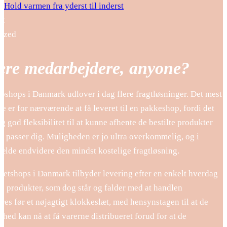
Hold varmen fra yderst til inderst
22
ized
ere medarbejdere, anyone?
shops i Danmark udlover i dag flere fragtløsninger. Det mest
e er for nærværende at få leveret til en pakkeshop, fordi det
ig god fleksibilitet til at kunne afhente de bestilte produkter
et passer dig. Muligheden er jo ultra overkommelig, og i
fælde endvidere den mindst kostelige fragtløsning.
netshops i Danmark tilbyder levering efter en enkelt hverdag
te produkter, som dog står og falder med at handlen
es før et nøjagtigt klokkeslæt, med hensynstagen til at de
hed kan nå at få varerne distribueret forud for at de