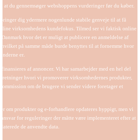
e, at du gennemsøger webshoppens vurderinger før du køber.
bringer dig ydermere nogenlunde stabile genveje til at få
online virksomhedens kundefokus. Tilmed ser vi faktisk online
i Danmark hvor det er muligt at publicere en anmeldelse af
, hvilket på samme måde burde benyttes til at fornemme hvor
kunderne er.
 finansieres af annoncer. Vi har samarbejder med en hel del
forretninger hvori vi promoverer virksomhedernes produkter,
 kommission om de brugere vi sender videre foretager et
er om produkter og e-forhandlere opdateres hyppigt, men vi
 ansvar for reguleringer der måtte være implementeret efter at
pdaterede de anvendte data.