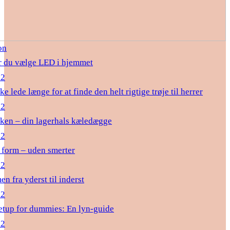
on
r du vælge LED i hjemmet
22
ke lede længe for at finde den helt rigtige trøje til herrer
22
ken – din lagerhals kæledægge
22
i form – uden smerter
22
n fra yderst til inderst
22
tup for dummies: En lyn-guide
22