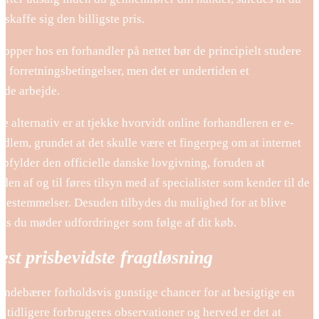
t skaffe sig den billigste pris.
hopper hos en forhandler på nettet bør de principielt studere
 forretningsbetingelser, men det er undertiden et
nde arbejde.
 alternativ er at tjekke hvorvidt online forhandleren er e-
lem, grundet at det skulle være et fingerpeg om at internet
pfylder den officielle danske lovgivning, foruden at
en af og til føres tilsyn med af specialister som kender til de
bestemmelser. Desuden tilbydes du mulighed for at blive
vis du møder udfordringer som følge af dit køb.
st prisbevidste fragtløsning
 indebærer forholdsvis gunstige chancer for at besigtige en
 tidligere forbrugeres observationer og herved er det at