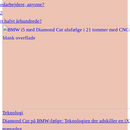
edarbejdere, anyone?
22
et halvt århundrede?
Teknologi
Diamond Cut på BMW-fælge: Teknologien der adskiller en iX 
mængden