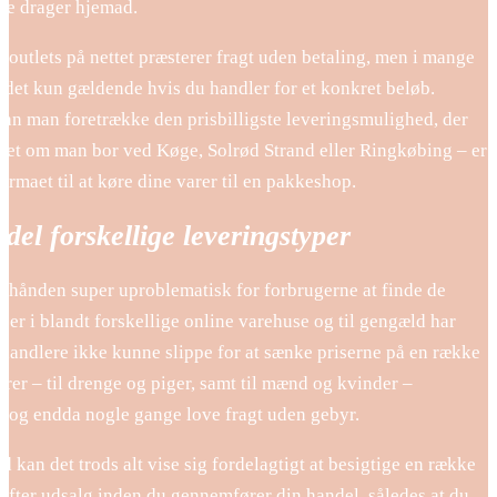
tte drager hjemad.
re outlets på nettet præsterer fragt uden betaling, men i mange
r det kun gældende hvis du handler for et konkret beløb.
an man foretrække den prisbilligste leveringsmulighed, der
nset om man bor ved Køge, Solrød Strand eller Ringkøbing – er
tfirmaet til at køre dine varer til en pakkeshop.
 del forskellige leveringstyper
erhånden super uproblematisk for forbrugerne at finde de
iser i blandt forskellige online varehuse og til gengæld har
rhandlere ikke kunne slippe for at sænke priserne på en række
arer – til drenge og piger, samt til mænd og kvinder –
, og endda nogle gange love fragt uden gebyr.
d kan det trods alt vise sig fordelagtigt at besigtige en række
efter udsalg inden du gennemfører din handel, således at du