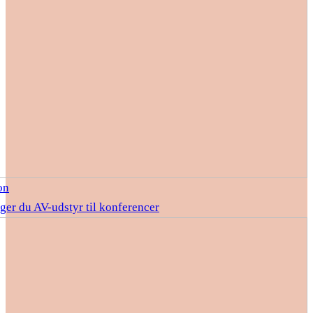
on
ger du AV-udstyr til konferencer