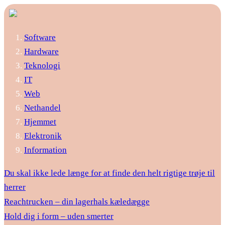
Software
Hardware
Teknologi
IT
Web
Nethandel
Hjemmet
Elektronik
Information
Du skal ikke lede længe for at finde den helt rigtige trøje til
herrer
Reachtrucken – din lagerhals kæledægge
Hold dig i form – uden smerter