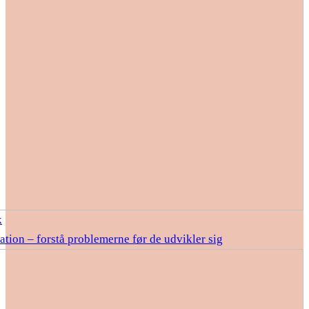
k
ation – forstå problemerne før de udvikler sig