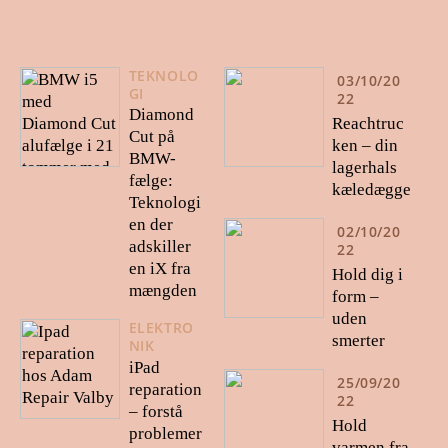
TEKNOLO
03/10/20
GI
22
Diamond
Reachtruc
Cut på
ken – din
BMW-
lagerhals
fælge:
kæledægge
Teknologi
en der
02/10/20
adskiller
22
en iX fra
Hold dig i
mængden
form –
uden
ELEKTRO
smerter
NIK
iPad
25/09/20
reparation
22
– forstå
Hold
problemer
varmen fra