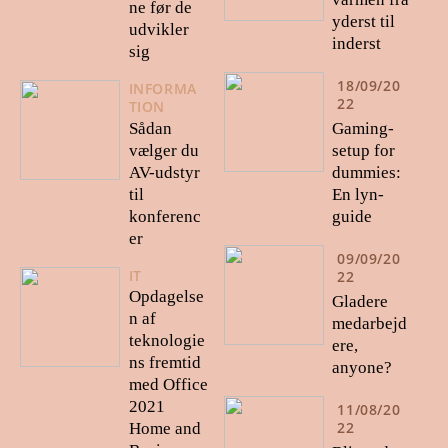
ne før de
yderst til
udvikler
inderst
sig
18/09/20
INFORMA
22
TION
Gaming-
Sådan
setup for
vælger du
dummies:
AV-udstyr
En lyn-
til
guide
konferenc
er
09/09/20
IT
22
Opdagelse
Gladere
n af
medarbejd
teknologie
ere,
ns fremtid
anyone?
med Office
2021
11/08/20
22
Home and