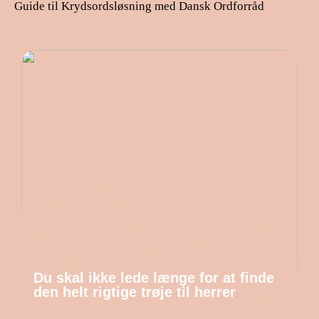
Guide til Krydsordsløsning med Dansk Ordforråd
Du skal ikke lede længe for at finde
den helt rigtige trøje til herrer