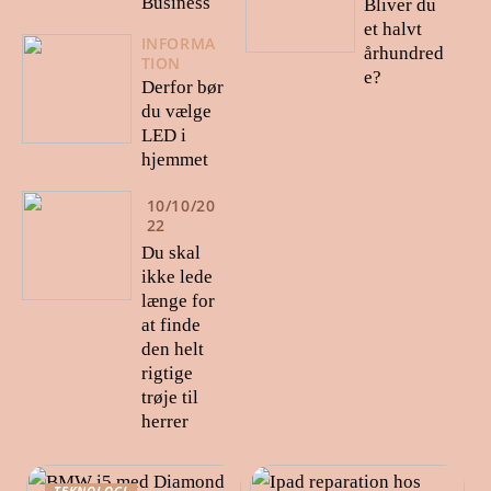
Business
Bliver du
et halvt
INFORMA
århundred
TION
e?
Derfor bør
du vælge
LED i
hjemmet
10/10/20
22
Du skal
ikke lede
længe for
at finde
den helt
rigtige
trøje til
herrer
TEKNOLOGI