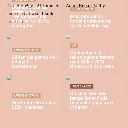
Diamond Cut på
ELEKTRONIK
BMW-fælge:
Teknologien der
iPad reparation –
adskiller en iX fra
forstå problemerne
mængden
før de udvikler sig
IT
INFORMATION
Opdagelsen af
Sådan vælger du AV-
teknologiens fremtid
udstyr til
med Office 2021
konferencer
Home and Business
10/10/2022
Du skal ikke lede
INFORMATION
længe for at finde
Derfor bør du vælge
den helt rigtige trøje
LED i hjemmet
til herrer